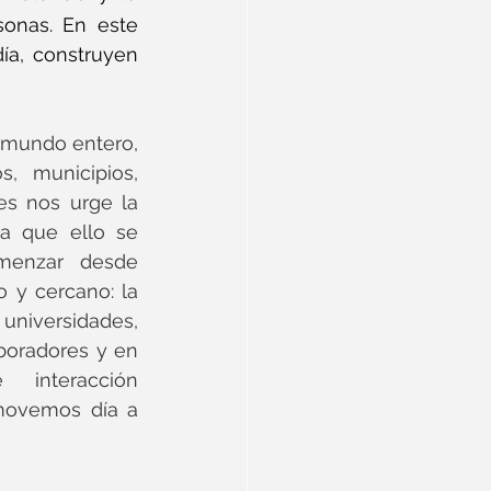
onas. En este 
a, construyen 
mundo entero, 
, municipios, 
s nos urge la 
a que ello se 
enzar desde 
 y cercano: la 
universidades, 
boradores y en 
interacción 
ovemos día a 