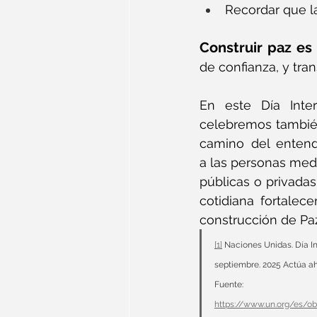
Recordar que la
Construir paz es
de confianza, y tra
En este Día Inter
celebremos también
camino del entend
a las personas medi
públicas o privadas
cotidiana fortalecen
construcción de Pa
[1]
 Naciones Unidas. Día In
septiembre. 2025 Actúa ah
Fuente: 
https://www.un.org/es/ob