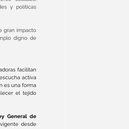
s y políticas 
e gran impacto 
mplo digno de 
oras facilitan 
escucha activa 
n es una forma 
ecer el tejido 
ey General de 
vigente desde 