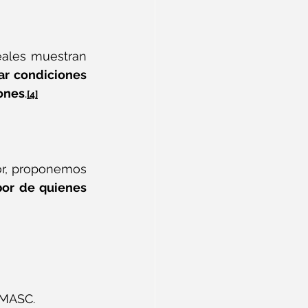
eales muestran 
ar condiciones 
iones
.
[4]
or, proponemos 
bor de quienes 
 MASC.