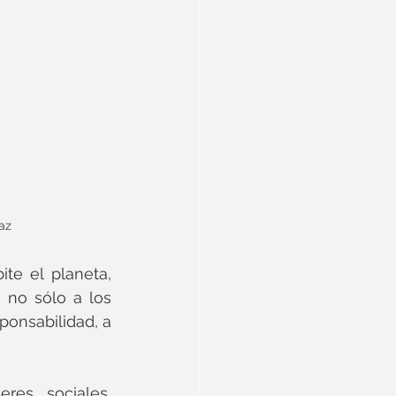
az 
e el planeta, 
 no sólo a los 
onsabilidad, a 
es sociales, 