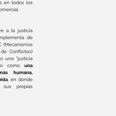
s en todos los 
comercial.
 a la justicia 
complementa de 
C (Mecanismos 
de Conflictos) 
 una “justicia 
ino como 
una 
 más humana, 
pida
, en donde 
 sus propias 