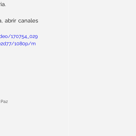
ia.
, abrir canales 
video/170754_029
e2d77/1080p/m
 Paz