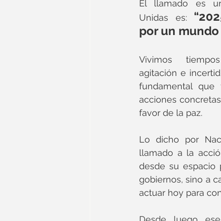
El llamado es ur
“202
Unidas es: 
por un mundo 
Vivimos tiempos
agitación e incerti
fundamental que 
acciones concretas
favor de la paz.
Lo dicho por Nac
llamado a la acció
desde su espacio p
gobiernos, sino a c
actuar hoy para con
Desde luego ese l