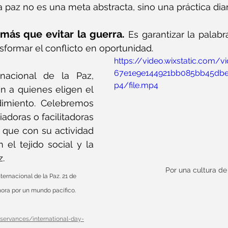
 paz no es una meta abstracta, sino una práctica diar
 más que evitar la guerra.
 Es garantizar la palabra
nsformar el conflicto en oportunidad.
https://video.wixstatic.com/
67e1e9e144921bb085bb45db
nacional de la Paz, 
p4/file.mp4
 a quienes eligen el 
imiento. Celebremos 
adoras o facilitadoras 
 que con su actividad 
 el tejido social y la 
z.
Por una cultura de
ternacional de la Paz. 21 de 
ora por un mundo pacífico. 
servances/international-day-