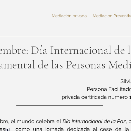
Mediación privada
Mediación Preventi
iembre: Día Internacional de l
damental de las Personas Med
strellas.
Silv
Persona Facilita
privada certificada número
bre, el mundo celebra el 
Día Internacional de la Paz
, 
as
 como una jornada dedicada al cese de la v
[1]