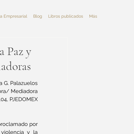
va Empresarial
Blog
Libros publicados
Más
a Paz y
iadoras
ia G. Palazuelos
dora/ Mediadora
 104, PJEDOMEX
proclamado por 
iolencia y la 