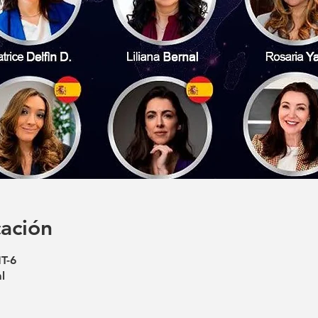
cación
T-6
l