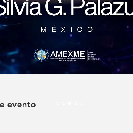
e evento
55 5080 4525
Dirección:
Centro de Negocios Cracovia, número 72, San Ángel
01000 Ciudad de México, CDMX
©2020 por MXP ABOGADOS CONSULTORES. Creada con